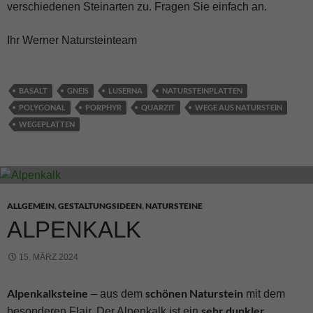
verschiedenen Steinarten zu. Fragen Sie einfach an.
Ihr Werner Natursteinteam
BASALT
GNEIS
LUSERNA
NATURSTEINPLATTEN
POLYGONAL
PORPHYR
QUARZIT
WEGE AUS NATURSTEIN
WEGEPLATTEN
ALLGEMEIN
,
GESTALTUNGSIDEEN
,
NATURSTEINE
ALPENKALK
15. MÄRZ 2024
Alpenkalksteine
schönen Naturstein
– aus dem
mit dem
sehr dunkler
besonderen Flair. Der Alpenkalk ist ein