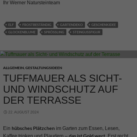
Ihr Werner Natursteinteam
ELF
FROSTBESTÄNDIG
GARTENDEKO
GESCHENKIDEE
GLOCKENBLUME
SPRÖSSLING
STEINGUSSFIGUR
ALLGEMEIN
,
GESTALTUNGSIDEEN
TUFFMAUER ALS SICHT-
UND WINDSCHUTZ AUF
DER TERRASSE
22. AUGUST 2024
hübsches Plätzchen
Ein
im Garten zum Essen, Lesen,
das ist Gold wert
Kaffee trinken und Plaudern –
. Erst recht,