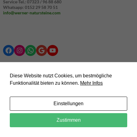
Service-Tel.: 07323 / 96 88 680
Whatsapp: 0152 29 58 70 51
info@werner-natursteine.com
Facebook
Instagram
WhatsApp
Google
YouTube
Diese Website nutzt Cookies, um bestmögliche
Link zu den verschiedenen Steinarten
Funktionalität bieten zu können.
Mehr Infos
Einstellungen
Suchen
Zustimmen
nach: