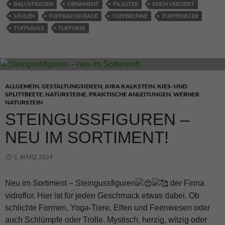
BALUSTRADEN
ORNAMENT
PILASTER
REICH VERZIERT
SÄULEN
TUFFBALUSTRADE
TUFFBRUNNE
TUFFFENSTER
TUFFSÄULE
TUFFVASE
ALLGEMEIN
,
GESTALTUNGSIDEEN
,
JURA KALKSTEIN
,
KIES- UND
SPLITTBEETE
,
NATURSTEINE
,
PRAKTISCHE ANLEITUNGEN
,
WERNER
NATURSTEIN
STEINGUSSFIGUREN –
NEU IM SORTIMENT!
5. MÄRZ 2024
Neu im Sortiment – Steingussfiguren
der Firma
vidroflor
. Hier ist für jeden Geschmack etwas dabei. Ob
schlichte Formen, Yoga-Tiere, Elfen und Feenwesen oder
auch Schlümpfe oder Trolle. Mystisch, herzig, witzig oder