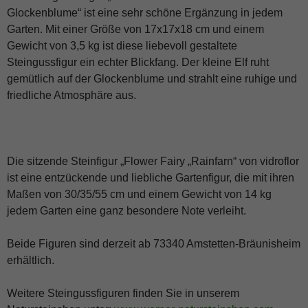
Glockenblume“ ist eine sehr schöne Ergänzung in jedem
Garten. Mit einer Größe von 17x17x18 cm und einem
Gewicht von 3,5 kg ist diese liebevoll gestaltete
Steingussfigur ein echter Blickfang. Der kleine Elf ruht
gemütlich auf der Glockenblume und strahlt eine ruhige und
Notwendig
Diese
friedliche Atmosphäre aus.
Cookies
sind
notwendig
für die
Seite.
Die sitzende Steinfigur „Flower Fairy „Rainfarn“ von vidroflor
ist eine entzückende und liebliche Gartenfigur, die mit ihren
Maßen von 30/35/55 cm und einem Gewicht von 14 kg
Statistik
jedem Garten eine ganz besondere Note verleiht.
Diese
Cookies
helfen der
Beide Figuren sind derzeit ab 73340 Amstetten-Bräunisheim
Funktionaliät
erhältlich.
und Struktur
der Seite,
indem sie
Weitere Steingussfiguren finden Sie in unserem
schauen,