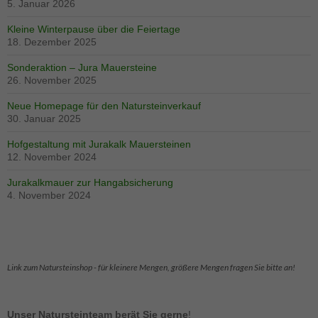
5. Januar 2026
Experience
Erfahrungen
Kleine Winterpause über die Feiertage
- werden
18. Dezember 2025
aktuell nicht
ausgewertet.
Sonderaktion – Jura Mauersteine
26. November 2025
Marketing
Neue Homepage für den Natursteinverkauf
Marketing-
30. Januar 2025
Cookies -
werden
Hofgestaltung mit Jurakalk Mauersteinen
aktuell nicht
12. November 2024
ausgewertet.
Jurakalkmauer zur Hangabsicherung
4. November 2024
Link zum Natursteinshop - für kleinere Mengen, größere Mengen fragen Sie bitte an!
Unser Natursteinteam berät Sie gerne
!