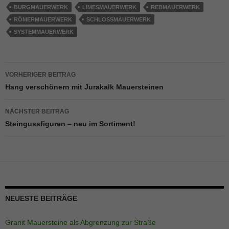
BURGMAUERWERK
LIMESMAUERWERK
REBMAUERWERK
Notwendig
RÖMERMAUERWERK
SCHLOSSMAUERWERK
Diese
SYSTEMMAUERWERK
Cookies
sind
notwendig
für die
Beitragsnavigation
Seite.
VORHERIGER BEITRAG
Hang verschönern mit Jurakalk Mauersteinen
Statistik
NÄCHSTER BEITRAG
Diese
Steingussfiguren – neu im Sortiment!
Cookies
helfen der
Funktionaliät
und Struktur
der Seite,
indem sie
schauen,
wie die Seite
NEUESTE BEITRÄGE
genutzt wird.
Granit Mauersteine als Abgrenzung zur Straße