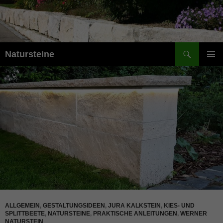
Suchen
Natursteine
ZUM
PRIMÄR
INHALT
MENÜ
SPRINGEN
ALLGEMEIN
,
GESTALTUNGSIDEEN
,
JURA KALKSTEIN
,
KIES- UND
SPLITTBEETE
,
NATURSTEINE
,
PRAKTISCHE ANLEITUNGEN
,
WERNER
NATURSTEIN