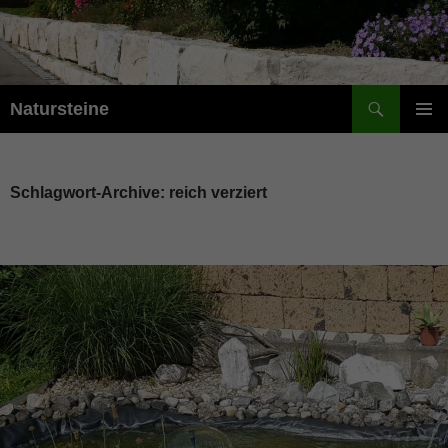
Suchen
Natursteine
ZUM
PRIMÄR
INHALT
MENÜ
SPRINGEN
Schlagwort-Archive: reich verziert