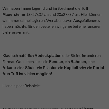
Wir haben immer lagernd und im Sortiment die
Tuff
13x27x37 cm und 20x27x37 cm. Hier können
Mauersteine
wir immer schnell agieren. Wer aber etwas Ausgefalleneres
haben möchte, für den bestellen wir gerne bei einer unserer
Lieferungen mit.
Klassisch natürlich
oder Steine im anderen
Abdeckplatten
Format. Oder eben auch ein
, ein
, eine
Fenster
Rahmen
, eine
, ein
ein
oder ein
.
Arkade
Säule
Pilaster,
Kapitell
Portal
Aus Tuff ist vieles möglich!
Hier ein paar Beispiele:
Auch sehr hübsch und ornamental ausgeformet
,