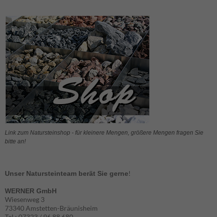
Seite.
Statistik
Diese
Cookies
helfen der
Funktionaliät
und Struktur
der Seite,
indem sie
schauen,
wie die Seite
genutzt wird.
Link zum Natursteinshop - für kleinere Mengen, größere Mengen fragen Sie
bitte an!
Experience
Erfahrungen
!
Unser Natursteinteam berät Sie gerne
- werden
aktuell nicht
WERNER GmbH
ausgewertet.
Wiesenweg 3
73340 Amstetten-Bräunisheim
Tel.: 07323 / 96 88 680