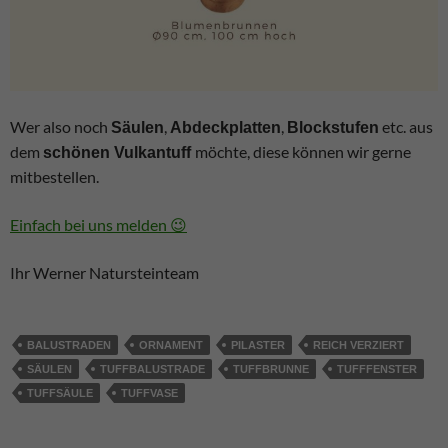
Wer also noch
,
,
etc. aus
Säulen
Abdeckplatten
Blockstufen
dem
möchte, diese können wir gerne
schönen Vulkantuff
mitbestellen.
Einfach bei uns melden 😉
Ihr Werner Natursteinteam
BALUSTRADEN
ORNAMENT
PILASTER
REICH VERZIERT
SÄULEN
TUFFBALUSTRADE
TUFFBRUNNE
TUFFFENSTER
TUFFSÄULE
TUFFVASE