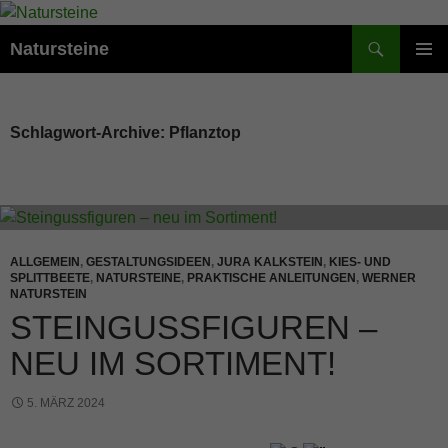
Suchen
Natursteine
ZUM
PRIMÄR
INHALT
MENÜ
SPRINGEN
Schlagwort-Archive: Pflanztop
ALLGEMEIN
,
GESTALTUNGSIDEEN
,
JURA KALKSTEIN
,
KIES- UND
SPLITTBEETE
,
NATURSTEINE
,
PRAKTISCHE ANLEITUNGEN
,
WERNER
NATURSTEIN
STEINGUSSFIGUREN –
NEU IM SORTIMENT!
5. MÄRZ 2024