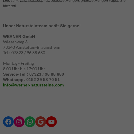
Link zum Natursteinshop - für kleinere Mengen, größere Mengen fragen Sie
bitte an!
!
Unser Natursteinteam berät Sie gerne
WERNER GmbH
Wiesenweg 3
73340 Amstetten-Bräunisheim
Tel.: 07323 / 96 88 680
Montag - Freitag
8.00 Uhr bis 17:00 Uhr
Service-Tel.: 07323 / 96 88 680
Whatsapp: 0152 29 58 70 51
info@werner-natursteine.com
Facebook
Instagram
WhatsApp
Google
YouTube