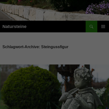
Suchen
Natursteine
ZUM
PRIMÄR
INHALT
MENÜ
SPRINGEN
Schlagwort-Archive: Steingussfigur