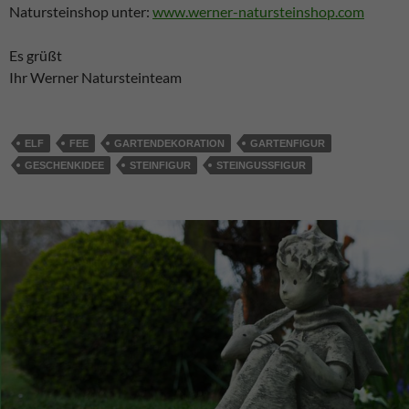
Natursteinshop unter:
www.werner-natursteinshop.com
Es grüßt
Ihr Werner Natursteinteam
ELF
FEE
GARTENDEKORATION
GARTENFIGUR
GESCHENKIDEE
STEINFIGUR
STEINGUSSFIGUR