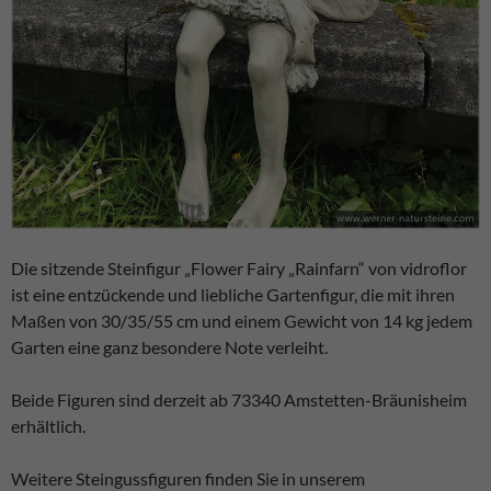
genutzt wird.
Experience
Erfahrungen
- werden
aktuell nicht
ausgewertet.
Marketing
Die sitzende Steinfigur „Flower Fairy „Rainfarn“ von vidroflor
Marketing-
Cookies -
ist eine entzückende und liebliche Gartenfigur, die mit ihren
werden
Maßen von 30/35/55 cm und einem Gewicht von 14 kg jedem
aktuell nicht
Garten eine ganz besondere Note verleiht.
ausgewertet.
Beide Figuren sind derzeit ab 73340 Amstetten-Bräunisheim
erhältlich.
Weitere Steingussfiguren finden Sie in unserem