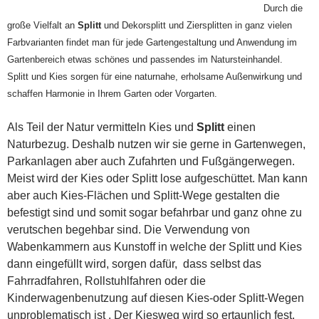
Durch die
große Vielfalt an
Splitt
und Dekorsplitt und Ziersplitten in ganz vielen
Farbvarianten findet man für jede Gartengestaltung und Anwendung im
Gartenbereich etwas schönes und passendes im Natursteinhandel.
Splitt und Kies sorgen für eine naturnahe, erholsame Außenwirkung und
schaffen Harmonie in Ihrem Garten oder Vorgarten.
Notwendig
Diese
Als Teil der Natur vermitteln Kies und
Splitt
einen
Cookies
Naturbezug. Deshalb nutzen wir sie gerne in Gartenwegen,
sind
Parkanlagen aber auch Zufahrten und Fußgängerwegen.
notwendig
für die
Meist wird der Kies oder Splitt lose aufgeschüttet. Man kann
Seite.
aber auch Kies-Flächen und Splitt-Wege gestalten die
befestigt sind und somit sogar befahrbar und ganz ohne zu
verutschen begehbar sind. Die Verwendung von
Statistik
Wabenkammern aus Kunstoff in welche der Splitt und Kies
Diese
Cookies
dann eingefüllt wird, sorgen dafür, dass selbst das
helfen der
Fahrradfahren, Rollstuhlfahren oder die
Funktionaliät
Kinderwagenbenutzung auf diesen Kies-oder Splitt-Wegen
und Struktur
der Seite,
unproblematisch ist . Der Kiesweg wird so ertaunlich fest,