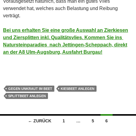
Vorausgesetzt natürlich, dass man ein gutes Vlies
verwendet hat, welches auch Belastung und Reibung
verträgt.
Bei uns erhalten Sie eine große Auswahl an Zierkiesen
und Ziersplitten inkl. Qualitätsvlies. Kommen Sie ins
Natursteinparadies nach Jettingen-Scheppach, direkt
an der A8 Ulm-Augsburg, Ausfahrt Burgau!
GEGEN UNKRAUT IM BEET
KIESBEET ANLEGEN
SPLITTBEET ANLEGEN
Beitragsnavigation
← ZURÜCK
1
…
5
6