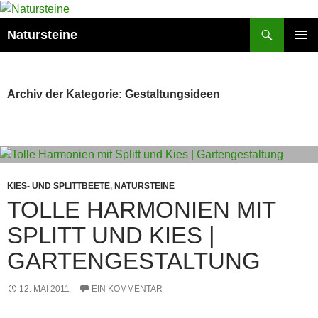
Suchen
Natursteine
ZUM
PRIMÄR
INHALT
MENÜ
SPRINGEN
Archiv der Kategorie: Gestaltungsideen
KIES- UND SPLITTBEETE
,
NATURSTEINE
TOLLE HARMONIEN MIT
SPLITT UND KIES |
GARTENGESTALTUNG
12. MAI 2011
EIN KOMMENTAR