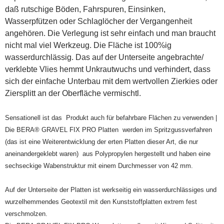
indem sie
daß rutschige Böden, Fahrspuren, Einsinken,
schauen,
Wasserpfützen oder Schlaglöcher der Vergangenheit
wie die Seite
genutzt wird.
angehören. Die Verlegung ist sehr einfach und man braucht
nicht mal viel Werkzeug. Die Fläche ist 100%ig
wasserdurchlässig. Das auf der Unterseite angebrachte/
Experience
verklebte Vlies hemmt Unkrautwuchs und verhindert, dass
Erfahrungen
sich der einfache Unterbau mit dem wertvollen Zierkies oder
- werden
Ziersplitt an der Oberfläche vermischtl.
aktuell nicht
ausgewertet.
Sensationell ist das Produkt auch für befahrbare Flächen zu verwenden |
Die BERA® GRAVEL FIX PRO Platten werden im Spritzgussverfahren
Marketing
(das ist eine Weiterentwicklung der erten Platten dieser Art, die nur
Marketing-
Cookies -
aneinandergeklebt waren) aus Polypropylen hergestellt und haben eine
werden
sechseckige Wabenstruktur mit einem Durchmesser von 42 mm.
aktuell nicht
ausgewertet.
Auf der Unterseite der Platten ist werkseitig ein wasserdurchlässiges und
wurzelhemmendes Geotextil mit den Kunststoffplatten extrem fest
verschmolzen.