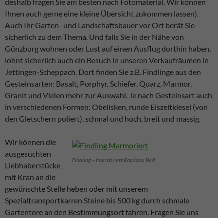
deshalb fragen Sie am besten nach Fotomaterial. Wir können
Ihnen auch gerne eine kleine Übersicht zukommen lassen).
Auch Ihr Garten- und Landschaftsbauer vor Ort berät Sie
sicherlich zu dem Thema. Und falls Sie in der Nähe von
Günzburg wohnen oder Lust auf einen Ausflug dorthin haben,
lohnt sicherlich auch ein Besuch in unseren Verkaufräumen in
Jettingen-Scheppach. Dort finden Sie z.B. Findlinge aus den
Gesteinsarten: Basalt, Porphyr, Schiefer, Quarz, Marmor,
Granit und Vielen mehr zur Auswahl. Je nach Gesteinsart auch
in verschiedenen Formen: Obelisken, runde Eiszeitkiesel (von
den Gletschern poliert), schmal und hoch, breit und massig.
Wir können die
ausgesuchten
Findling – marmoriert Rainbow Red
Liebhaberstücke
mit Kran an die
gewünschte Stelle heben oder mit unserem
Spezialtransportkarren Steine bis 500 kg durch schmale
Gartentore an den Bestimmungsort fahren. Fragen Sie uns