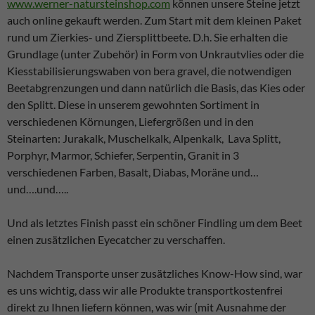
www.werner-natursteinshop.com
können unsere Steine jetzt
auch online gekauft werden. Zum Start mit dem kleinen Paket
rund um Zierkies- und Ziersplittbeete. D.h. Sie erhalten die
Grundlage (unter Zubehör) in Form von Unkrautvlies oder die
Kiesstabilisierungswaben von bera gravel, die notwendigen
Beetabgrenzungen und dann natürlich die Basis, das Kies oder
den Splitt. Diese in unserem gewohnten Sortiment in
verschiedenen Körnungen, Liefergrößen und in den
Steinarten: Jurakalk, Muschelkalk, Alpenkalk, Lava Splitt,
Porphyr, Marmor, Schiefer, Serpentin, Granit in 3
verschiedenen Farben, Basalt, Diabas, Moräne und…
und….und…..
Und als letztes Finish passt ein schöner Findling um dem Beet
einen zusätzlichen Eyecatcher zu verschaffen.
Nachdem Transporte unser zusätzliches Know-How sind, war
es uns wichtig, dass wir alle Produkte transportkostenfrei
direkt zu Ihnen liefern können, was wir (mit Ausnahme der