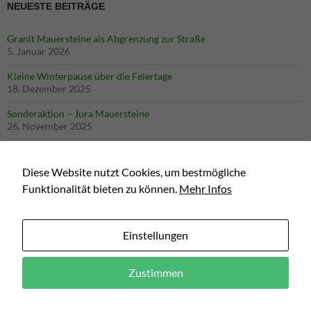
NEUESTE BEITRÄGE
Granit Mauersteine als Abgrenzung zur Straße
5. Januar 2026
Kleine Winterpause über die Feiertage
18. Dezember 2025
Sonderaktion – Jura Mauersteine
26. November 2025
Neue Homepage für den Natursteinverkauf
30. Januar 2025
Diese Website nutzt Cookies, um bestmögliche
Funktionalität bieten zu können.
Mehr Infos
Hofgestaltung mit Jurakalk Mauersteinen
12. November 2024
Jurakalkmauer zur Hangabsicherung
Einstellungen
4. November 2024
Zustimmen
Link zum Natursteinshop - für kleinere Mengen, größere Mengen fragen Sie bitte an!