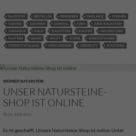
BAUSTOFF
BESTELLEN
ERWERBEN
FINDLINGE
FORMEN
GARTEN
GRÖSSEN
GÜNSTIG
JURA
JURA-KALKSTEIN
JURAKALK
KALK
KALKSTEIN
KAUFEN
MAUERSTEINE
PLATTEN
RAUM
SPLITT
STEINE
SÜDDEUTSCHER
SÜDDEUTSCHLAND
VERSCHIEDENE
ZIERSPLITT
ZUGSTEINE
WERNER NATURSTEIN
UNSER NATURSTEINE-
SHOP IST ONLINE
21. JUNI 2013
Es ist geschafft. Unsere Natursteine-Shop ist online. Unter