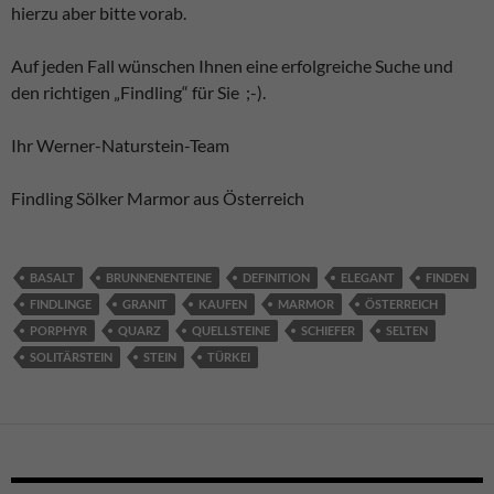
hierzu aber bitte vorab.
Auf jeden Fall wünschen Ihnen eine erfolgreiche Suche und
den richtigen „Findling“ für Sie ;-).
Ihr Werner-Naturstein-Team
Findling Sölker Marmor aus Österreich
BASALT
BRUNNENENTEINE
DEFINITION
ELEGANT
FINDEN
FINDLINGE
GRANIT
KAUFEN
MARMOR
ÖSTERREICH
PORPHYR
QUARZ
QUELLSTEINE
SCHIEFER
SELTEN
SOLITÄRSTEIN
STEIN
TÜRKEI