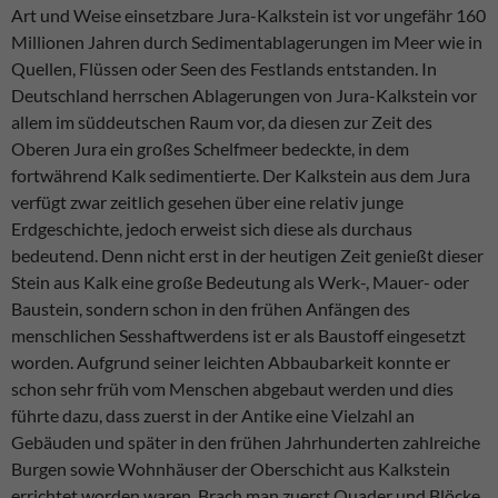
Art und Weise einsetzbare Jura-Kalkstein ist vor ungefähr 160
Millionen Jahren durch Sedimentablagerungen im Meer wie in
Quellen, Flüssen oder Seen des Festlands entstanden. In
Deutschland herrschen Ablagerungen von Jura-Kalkstein vor
allem im süddeutschen Raum vor, da diesen zur Zeit des
Oberen Jura ein großes Schelfmeer bedeckte, in dem
fortwährend Kalk sedimentierte. Der Kalkstein aus dem Jura
verfügt zwar zeitlich gesehen über eine relativ junge
Erdgeschichte, jedoch erweist sich diese als durchaus
bedeutend. Denn nicht erst in der heutigen Zeit genießt dieser
Stein aus Kalk eine große Bedeutung als Werk-, Mauer- oder
Baustein, sondern schon in den frühen Anfängen des
menschlichen Sesshaftwerdens ist er als Baustoff eingesetzt
worden. Aufgrund seiner leichten Abbaubarkeit konnte er
schon sehr früh vom Menschen abgebaut werden und dies
führte dazu, dass zuerst in der Antike eine Vielzahl an
Gebäuden und später in den frühen Jahrhunderten zahlreiche
Burgen sowie Wohnhäuser der Oberschicht aus Kalkstein
errichtet worden waren. Brach man zuerst Quader und Blöcke