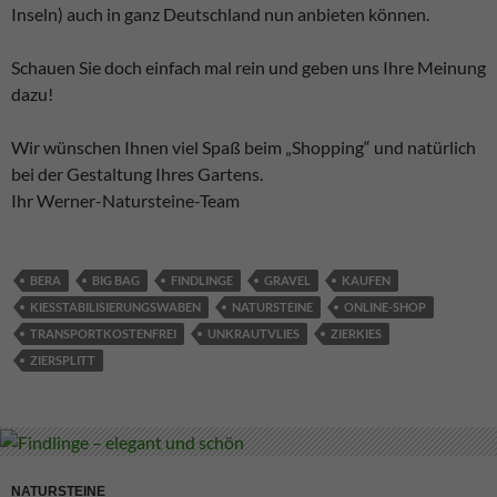
Inseln) auch in ganz Deutschland nun anbieten können.
Schauen Sie doch einfach mal rein und geben uns Ihre Meinung
dazu!
Wir wünschen Ihnen viel Spaß beim „Shopping“ und natürlich
bei der Gestaltung Ihres Gartens.
Ihr Werner-Natursteine-Team
BERA
BIG BAG
FINDLINGE
GRAVEL
KAUFEN
KIESSTABILISIERUNGSWABEN
NATURSTEINE
ONLINE-SHOP
TRANSPORTKOSTENFREI
UNKRAUTVLIES
ZIERKIES
ZIERSPLITT
NATURSTEINE