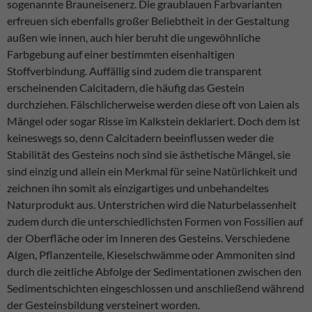
sogenannte Brauneisenerz. Die graublauen Farbvarianten
genutzt wird.
erfreuen sich ebenfalls großer Beliebtheit in der Gestaltung
außen wie innen, auch hier beruht die ungewöhnliche
Experience
Farbgebung auf einer bestimmten eisenhaltigen
Erfahrungen
Stoffverbindung. Auffällig sind zudem die transparent
- werden
erscheinenden Calcitadern, die häufig das Gestein
aktuell nicht
durchziehen. Fälschlicherweise werden diese oft von Laien als
ausgewertet.
Mängel oder sogar Risse im Kalkstein deklariert. Doch dem ist
keineswegs so, denn Calcitadern beeinflussen weder die
Marketing
Stabilität des Gesteins noch sind sie ästhetische Mängel, sie
Marketing-
sind einzig und allein ein Merkmal für seine Natürlichkeit und
Cookies -
zeichnen ihn somit als einzigartiges und unbehandeltes
werden
Naturprodukt aus. Unterstrichen wird die Naturbelassenheit
aktuell nicht
ausgewertet.
zudem durch die unterschiedlichsten Formen von Fossilien auf
der Oberfläche oder im Inneren des Gesteins. Verschiedene
Algen, Pflanzenteile, Kieselschwämme oder Ammoniten sind
durch die zeitliche Abfolge der Sedimentationen zwischen den
Sedimentschichten eingeschlossen und anschließend während
der Gesteinsbildung versteinert worden.