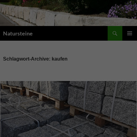
Suchen
Natursteine
ZUM
PRIMÄR
INHALT
MENÜ
SPRINGEN
Schlagwort-Archive: kaufen