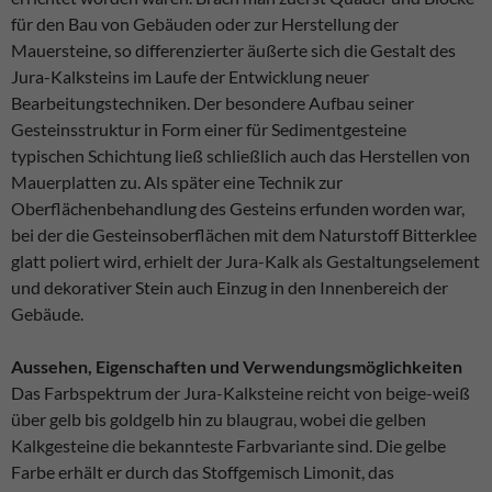
für den Bau von Gebäuden oder zur Herstellung der
Mauersteine, so differenzierter äußerte sich die Gestalt des
Jura-Kalksteins im Laufe der Entwicklung neuer
Bearbeitungstechniken. Der besondere Aufbau seiner
Gesteinsstruktur in Form einer für Sedimentgesteine
Notwendig
Diese
typischen Schichtung ließ schließlich auch das Herstellen von
Cookies sind
Mauerplatten zu. Als später eine Technik zur
notwendig
Oberflächenbehandlung des Gesteins erfunden worden war,
für die Seite.
bei der die Gesteinsoberflächen mit dem Naturstoff Bitterklee
glatt poliert wird, erhielt der Jura-Kalk als Gestaltungselement
und dekorativer Stein auch Einzug in den Innenbereich der
Statistik
Diese
Gebäude.
Cookies
helfen der
Aussehen, Eigenschaften und Verwendungsmöglichkeiten
Funktionaliät
Das Farbspektrum der Jura-Kalksteine reicht von beige-weiß
und Struktur
der Seite,
über gelb bis goldgelb hin zu blaugrau, wobei die gelben
indem sie
Kalkgesteine die bekannteste Farbvariante sind. Die gelbe
schauen, wie
Farbe erhält er durch das Stoffgemisch Limonit, das
die Seite