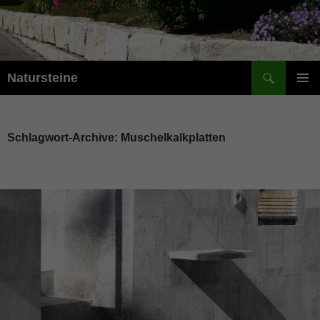
Suchen
Natursteine
ZUM
PRIMÄR
INHALT
MENÜ
SPRINGEN
Schlagwort-Archive: Muschelkalkplatten