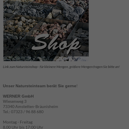
Statistik
Diese
Cookies
helfen der
Funktionaliät
und Struktur
der Seite,
indem sie
schauen, wie
die Seite
genutzt wird.
Link zum Natursteinshop - für kleinere Mengen, größere Mengen fragen Sie bitte an!
Experience
Erfahrungen
!
Unser Natursteinteam berät Sie gerne
- werden
aktuell nicht
WERNER GmbH
ausgewertet.
Wiesenweg 3
73340 Amstetten-Bräunisheim
Tel.: 07323 / 96 88 680
Marketing
Montag - Freitag
Marketing-
8.00 Uhr bis 17:00 Uhr
Cookies -