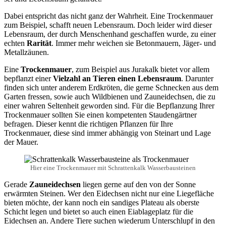
Dabei entspricht das nicht ganz der Wahrheit. Eine Trockenmauer
zum Beispiel, schafft neuen Lebensraum. Doch leider wird dieser
Lebensraum, der durch Menschenhand geschaffen wurde, zu einer
echten
Rarität
. Immer mehr weichen sie Betonmauern, Jäger- und
Metallzäunen.
Eine
Trockenmauer
, zum Beispiel aus Jurakalk bietet vor allem
bepflanzt einer
Vielzahl an Tieren einen Lebensraum
. Darunter
finden sich unter anderem Erdkröten, die gerne Schnecken aus dem
Garten fressen, sowie auch Wildbienen und Zauneidechsen, die zu
einer wahren Seltenheit geworden sind. Für die Bepflanzung Ihrer
Trockenmauer sollten Sie einen kompetenten Staudengärtner
befragen. Dieser kennt die richtigen Pflanzen für Ihre
Trockenmauer, diese sind immer abhängig von Steinart und Lage
der Mauer.
Hier eine Trockenmauer mit Schrattenkalk Wasserbausteinen
Gerade
Zauneidechsen
liegen gerne auf den von der Sonne
erwärmten Steinen. Wer den Eidechsen nicht nur eine Liegefläche
bieten möchte, der kann noch ein sandiges Plateau als oberste
Schicht legen und bietet so auch einen Eiablageplatz für die
Eidechsen an. Andere Tiere suchen wiederum Unterschlupf in den