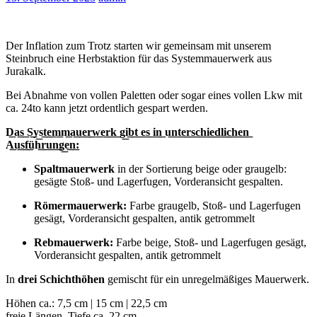
Der Inflation zum Trotz starten wir gemeinsam mit unserem
Steinbruch eine Herbstaktion für das Systemmauerwerk aus
Jurakalk.
Bei Abnahme von vollen Paletten oder sogar eines vollen Lkw mit
ca. 24to kann jetzt ordentlich gespart werden.
D͟a͟s͟ S͟y͟s͟t͟e͟m͟m͟a͟u͟e͟r͟w͟e͟r͟k͟ g͟i͟b͟t͟ e͟s͟ i͟n͟ u͟n͟t͟e͟r͟s͟c͟h͟i͟e͟d͟l͟i͟c͟h͟e͟n͟
A͟u͟s͟f͟üh͟r͟u͟n͟g͟e͟n͟:
Spaltmauerwerk
in der Sortierung beige oder graugelb:
gesägte Stoß- und Lagerfugen, Vorderansicht gespalten.
Römermauerwerk:
Farbe graugelb, Stoß- und Lagerfugen
gesägt, Vorderansicht gespalten, antik getrommelt
Rebmauerwerk:
Farbe beige, Stoß- und Lagerfugen gesägt,
Vorderansicht gespalten, antik getrommelt
In
drei Schichthöhen
gemischt für ein unregelmäßiges Mauerwerk.
Höhen ca.: 7,5 cm | 15 cm | 22,5 cm
freie Längen, Tiefe ca. 22 cm