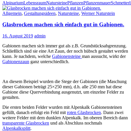
Alpinarium
Lebensraum
Natursteine
Pflanzen
Pflanzenmauer
Schmetterl
Allgemein
,
Gestaltungsideen
,
Natursteine
,
Werner Naturstein
Glasbrocken machen sich einfach gut in Gabionen.
16. August 2019
admin
Gabionen machen sich immer gut als z.B. Grundstücksabgrenzung.
Schließlich sind sie eine Art Zaun, der noch hübsch gestaltet werden
kann. Je nachdem, welche
Gabionensteine
man aussucht, wirkt der
Gabionenzaun
ganz unterschiedlich.
An diesem Beispiel wurden die Stege der Gabionen (die Maschung
dieser Gabionen beträgt 25×250 mm), d.h. alle 250 mm hat diese
Gabione diese Querverbindung ausgenutzt, um einzelne Felder zu
gestalten.
Die ersten beiden Felder wurden mit Alpenkalk Gabionensteinen
gefüllt, danach erfolgt ein Feld mit
roten Glasbrocken
. Dann zwei
weitere Felder mit dem dunklen Alpenkalk. Im oberen Bereich dann
transparente Glasbrocken
und als Abschluss nochmals
Alpenkalksplitt
.