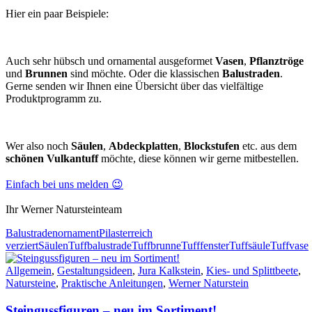
Hier ein paar Beispiele:
Auch sehr hübsch und ornamental ausgeformet
Vasen
,
Pflanztröge
und
Brunnen
sind möchte. Oder die klassischen
Balustraden
.
Gerne senden wir Ihnen eine Übersicht über das vielfältige
Produktprogramm zu.
Wer also noch
Säulen
,
Abdeckplatten
,
Blockstufen
etc. aus dem
schönen Vulkantuff
möchte, diese können wir gerne mitbestellen.
Einfach bei uns melden 😉
Ihr Werner Natursteinteam
Balustraden
ornament
Pilaster
reich
verziert
Säulen
Tuffbalustrade
Tuffbrunne
Tufffenster
Tuffsäule
Tuffvase
Allgemein
,
Gestaltungsideen
,
Jura Kalkstein
,
Kies- und Splittbeete
,
Natursteine
,
Praktische Anleitungen
,
Werner Naturstein
Steingussfiguren – neu im Sortiment!