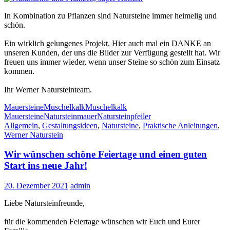
In Kombination zu Pflanzen sind Natursteine immer heimelig und
schön.
Ein wirklich gelungenes Projekt. Hier auch mal ein DANKE an
unseren Kunden, der uns die Bilder zur Verfügung gestellt hat. Wir
freuen uns immer wieder, wenn unser Steine so schön zum Einsatz
kommen.
Ihr Werner Natursteinteam.
Mauersteine
Muschelkalk
Muschelkalk
Mauersteine
Natursteinmauer
Natursteinpfeiler
Allgemein
,
Gestaltungsideen
,
Natursteine
,
Praktische Anleitungen
,
Werner Naturstein
Wir wünschen schöne Feiertage und einen guten
Start ins neue Jahr!
20. Dezember 2021
admin
Liebe Natursteinfreunde,
für die kommenden Feiertage wünschen wir Euch und Eurer