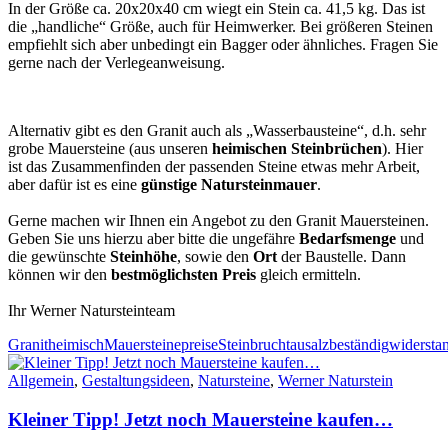
In der Größe ca. 20x20x40 cm wiegt ein Stein ca. 41,5 kg. Das ist
die „handliche“ Größe, auch für Heimwerker. Bei größeren Steinen
empfiehlt sich aber unbedingt ein Bagger oder ähnliches. Fragen Sie
gerne nach der Verlegeanweisung.
Alternativ gibt es den Granit auch als „Wasserbausteine“, d.h. sehr
grobe Mauersteine (aus unseren
heimischen Steinbrüchen
). Hier
ist das Zusammenfinden der passenden Steine etwas mehr Arbeit,
aber dafür ist es eine
günstige Natursteinmauer
.
Gerne machen wir Ihnen ein Angebot zu den Granit Mauersteinen.
Geben Sie uns hierzu aber bitte die ungefähre
Bedarfsmenge
und
die gewünschte
Steinhöhe
, sowie den
Ort
der Baustelle. Dann
können wir den
bestmöglichsten Preis
gleich ermitteln.
Ihr Werner Natursteinteam
Granit
heimisch
Mauersteine
preise
Steinbruch
tausalzbeständig
widersta
Allgemein
,
Gestaltungsideen
,
Natursteine
,
Werner Naturstein
Kleiner Tipp! Jetzt noch Mauersteine kaufen…