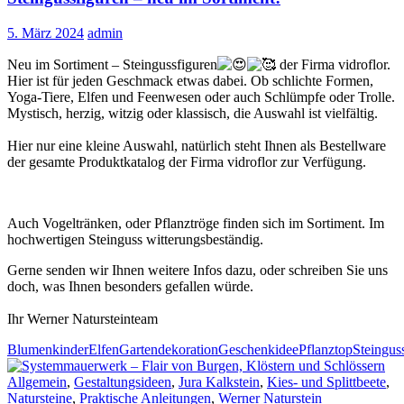
5. März 2024
admin
Neu im Sortiment – Steingussfiguren
der Firma vidroflor
.
Hier ist für jeden Geschmack etwas dabei. Ob schlichte Formen,
Yoga-Tiere, Elfen und Feenwesen oder auch Schlümpfe oder Trolle.
Mystisch, herzig, witzig oder klassisch, die Auswahl ist vielfältig.
Hier nur eine kleine Auswahl, natürlich steht Ihnen als Bestellware
der gesamte Produktkatalog der Firma vidroflor zur Verfügung.
Auch Vogeltränken, oder Pflanztröge finden sich im Sortiment. Im
hochwertigen Steinguss witterungsbeständig.
Gerne senden wir Ihnen weitere Infos dazu, oder schreiben Sie uns
doch, was Ihnen besonders gefallen würde.
Ihr Werner Natursteinteam
Blumenkinder
Elfen
Gartendekoration
Geschenkidee
Pflanztop
Steingus
Allgemein
,
Gestaltungsideen
,
Jura Kalkstein
,
Kies- und Splittbeete
,
Natursteine
,
Praktische Anleitungen
,
Werner Naturstein