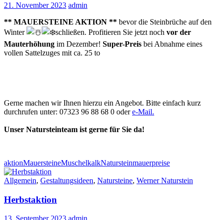
21. November 2023
admin
** MAUERSTEINE AKTION **
bevor die Steinbrüche auf den
Winter
schließen. Profitieren Sie jetzt noch
vor der
Mauterhöhung
im Dezember!
Super-Preis
bei Abnahme eines
vollen Sattelzuges mit ca. 25 to
Gerne machen wir Ihnen hierzu ein Angebot. Bitte einfach kurz
durchrufen unter: 07323 96 88 68 0 oder
e-Mail.
Unser Natursteinteam ist gerne für Sie da!
aktion
Mauersteine
Muschelkalk
Natursteinmauer
preise
Allgemein
,
Gestaltungsideen
,
Natursteine
,
Werner Naturstein
Herbstaktion
13. September 2023
admin