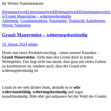
Ihr Werner Natursteinteam
Burgmauerwerk
Limesmauerwerk
Rebmauerwerk
Römermauerwerk
Sc
Allgemein
,
Gestaltungsideen
,
Natursteine
,
Praktische Anleitungen
,
Werner Naturstein
Granit Mauersteine – witterungsbeständig
19. Januar 2024
admin
Heute mal einen Produktvorschlag – einen unserer Klassiker –
Granit Mauersteine
. Sieht man den Granit doch in jedem
Wohngebiet. Das liegt nicht nur daran, dass grau mit vielen Farben
zu kombinieren ist, sondern auch, dass der Granit sehr
witterungsbeständig ist.
Granit ist ein sehr dichter Stein, deshalb ist er
sehr
widerstandsfähig
,
witterungsbeständig
und sogar
tausalzbeständig. Bitte aber gut aufpassen bei der Wahl des Granits.