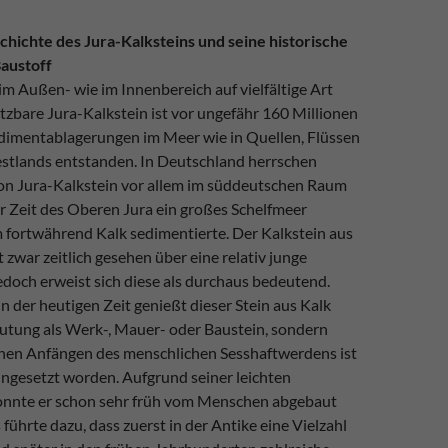
genutzt wird.
hichte des Jura-Kalksteins und seine historische
austoff
Experience
m Außen- wie im Innenbereich auf vielfältige Art
Erfahrungen
tzbare Jura-Kalkstein ist vor ungefähr 160 Millionen
- werden
aktuell nicht
dimentablagerungen im Meer wie in Quellen, Flüssen
ausgewertet.
estlands entstanden. In Deutschland herrschen
n Jura-Kalkstein vor allem im süddeutschen Raum
ur Zeit des Oberen Jura ein großes Schelfmeer
Marketing
m fortwährend Kalk sedimentierte. Der Kalkstein aus
Marketing-
 zwar zeitlich gesehen über eine relativ junge
Cookies -
werden
edoch erweist sich diese als durchaus bedeutend.
aktuell nicht
in der heutigen Zeit genießt dieser Stein aus Kalk
ausgewertet.
utung als Werk-, Mauer- oder Baustein, sondern
ühen Anfängen des menschlichen Sesshaftwerdens ist
eingesetzt worden. Aufgrund seiner leichten
onnte er schon sehr früh vom Menschen abgebaut
führte dazu, dass zuerst in der Antike eine Vielzahl