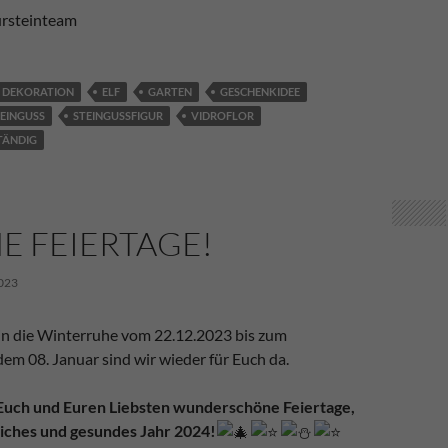
ursteinteam
DEKORATION
ELF
GARTEN
GESCHENKIDEE
EINGUSS
STEINGUSSFIGUR
VIDROFLOR
TÄNDIG
E FEIERTAGE!
023
in die Winterruhe vom 22.12.2023 bis zum
em 08. Januar sind wir wieder für Euch da.
uch und Euren Liebsten wunderschöne Feiertage,
liches und gesundes Jahr 2024!