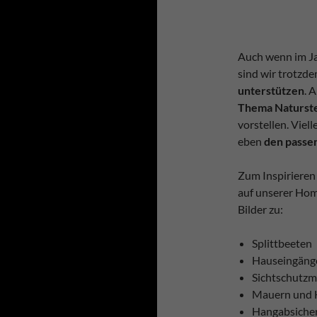
Auch wenn im Jan
sind wir trotzd
unterstützen
. 
Thema Naturst
vorstellen. Viel
eben
den passe
Zum Inspirieren
auf unserer Ho
Bilder zu:
Splittbeeten
Hauseingänge
Sichtschutzm
Mauern und 
Hangabsiche