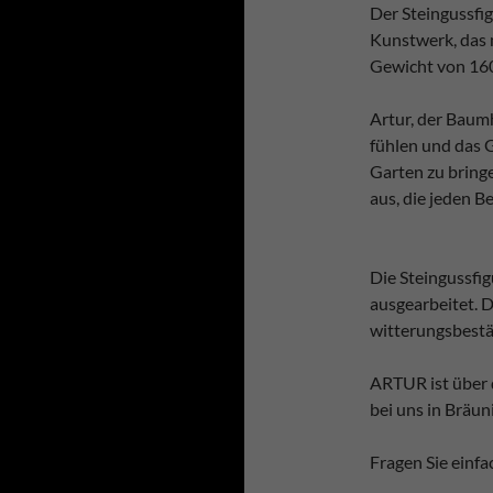
Der Steingussfig
Kunstwerk, das
Gewicht von 160
Artur, der Baumh
fühlen und das 
Garten zu bringe
aus, die jeden B
Die Steingussfig
ausgearbeitet. D
witterungsbestä
ARTUR ist über
bei uns in Bräun
Fragen Sie einfa