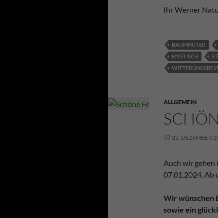
Ihr Werner Nat
BAUMHÜTER
MYSTISCH
ST
WITTERUNGSBES
ALLGEMEIN
SCHÖN
22. DEZEMBER 2
Auch wir gehen 
07.01.2024. Ab d
Wir wünschen E
sowie ein glück