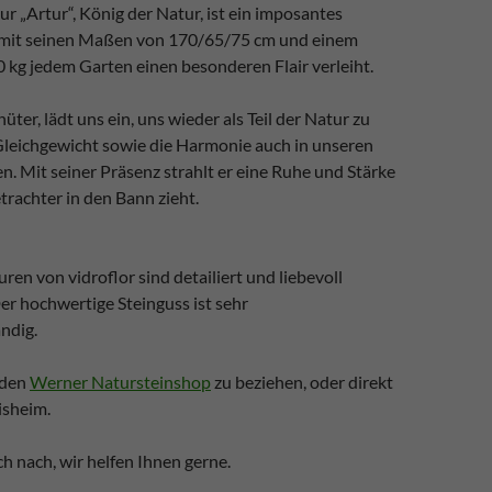
ur „Artur“, König der Natur, ist ein imposantes
 mit seinen Maßen von 170/65/75 cm und einem
 kg jedem Garten einen besonderen Flair verleiht.
üter, lädt uns ein, uns wieder als Teil der Natur zu
Gleichgewicht sowie die Harmonie auch in unseren
n. Mit seiner Präsenz strahlt er eine Ruhe und Stärke
etrachter in den Bann zieht.
uren von vidroflor sind detailiert und liebevoll
er hochwertige Steinguss ist sehr
ndig.
 den
Werner Natursteinshop
zu beziehen, oder direkt
isheim.
ch nach, wir helfen Ihnen gerne.