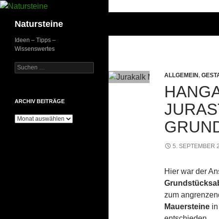
Suchen
Natursteine
Ideen – Tipps –
Wissenswertes
Suchen
nach:
ALLGEMEIN
,
GEST
HANGA
ARCHIV BEITRÄGE
JURAS
Archiv
GRUN
Beiträge
5. SEPTEMBER 
Hier war der An
Grundstücksa
zum angrenzend
Mauersteine
in
entschieden.