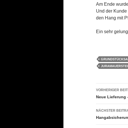
Am Ende wurde 
Und der Kunde h
den Hang mit Pf
Ein sehr gelung
GRUNDSTÜCKSA
JURAMAUERSTEI
Beitrags
VORHERIGER BEI
Neue Lieferung 
NÄCHSTER BEITR
Hangabsicherun