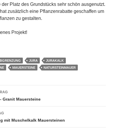
der Platz des Grundstücks sehr schön ausgenutzt.
at zusätzlich eine Pflanzenrabatte geschaffen um
lanzen zu gestalten.
enes Projekt!
BGRENZUNG
JURA
JURAKALK
NE
MAUERSTEINE
NATURSTEINMAUER
navigation
TRAG
– Granit Mauersteine
AG
g mit Muschelkalk Mauersteinen