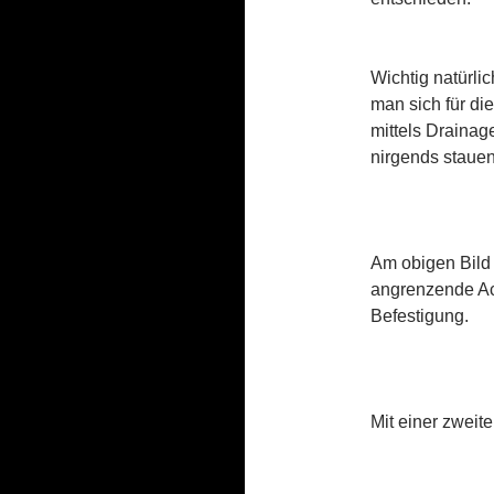
Wichtig natürli
man sich für di
mittels Drainag
nirgends staue
Notwendig
Diese
Cookies
sind
notwendig
Am obigen Bild
für die
angrenzende Ack
Seite.
Befestigung.
Statistik
Diese
Cookies
Mit einer zweite
helfen der
Funktionaliät
und Struktur
der Seite,