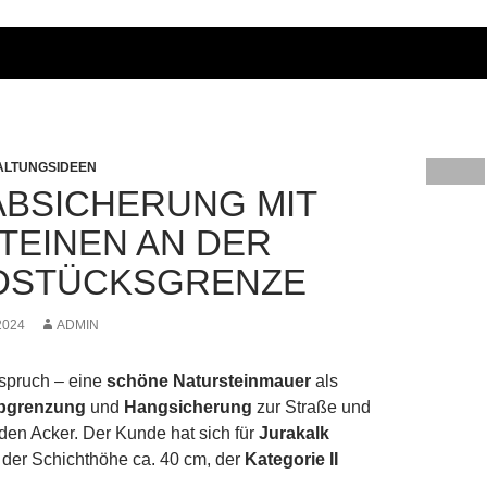
ALTUNGSIDEEN
BSICHERUNG MIT
TEINEN AN DER
DSTÜCKSGRENZE
2024
ADMIN
spruch – eine
schöne Natursteinmauer
als
bgrenzung
und
Hangsicherung
zur Straße und
en Acker. Der Kunde hat sich für
Jurakalk
 der Schichthöhe ca. 40 cm, der
Kategorie II