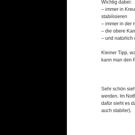
Wichtig dabei:
indem sie
schauen,
– immer in Kreu
wie die Seite
stabilisieren
genutzt wird.
– immer in der 
– die obere Kan
– und natürlich
Experience
Erfahrungen
- werden
Kleiner Tipp, w
aktuell nicht
kann man den R
ausgewertet.
Marketing
Marketing-
Sehr schön sieh
Cookies -
werden. Im Notf
werden
dafür sieht es 
aktuell nicht
ausgewertet.
auch stabiler).