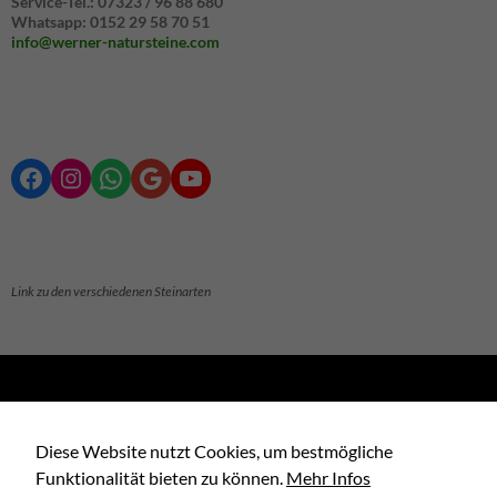
Service-Tel.: 07323 / 96 88 680
ausgewertet.
Whatsapp: 0152 29 58 70 51
info@werner-natursteine.com
Marketing
Marketing-
Cookies -
werden
aktuell nicht
Facebook
Instagram
WhatsApp
Google
YouTube
ausgewertet.
Link zu den verschiedenen Steinarten
Suchen
nach:
Diese Website nutzt Cookies, um bestmögliche
Funktionalität bieten zu können.
Mehr Infos