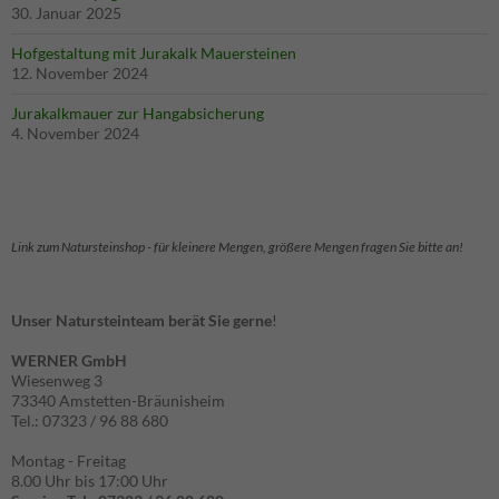
30. Januar 2025
Cookies sind
notwendig
Hofgestaltung mit Jurakalk Mauersteinen
für die Seite.
12. November 2024
Jurakalkmauer zur Hangabsicherung
Statistik
4. November 2024
Diese
Cookies
helfen der
Funktionaliät
und Struktur
Link zum Natursteinshop - für kleinere Mengen, größere Mengen fragen Sie bitte an!
der Seite,
indem sie
schauen, wie
Unser Natursteinteam berät Sie gerne
!
die Seite
genutzt wird.
WERNER GmbH
Wiesenweg 3
73340 Amstetten-Bräunisheim
Experience
Tel.: 07323 / 96 88 680
Erfahrungen
Montag - Freitag
- werden
8.00 Uhr bis 17:00 Uhr
aktuell nicht