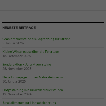
NEUESTE BEITRÄGE
Notwendig
Diese
Granit Mauersteine als Abgrenzung zur Straße
Cookies
5. Januar 2026
sind
Kleine Winterpause über die Feiertage
notwendig
18. Dezember 2025
für die
Seite.
Sonderaktion – Jura Mauersteine
26. November 2025
Statistik
Neue Homepage für den Natursteinverkauf
Diese
30. Januar 2025
Cookies
Hofgestaltung mit Jurakalk Mauersteinen
helfen der
12. November 2024
Funktionaliät
und Struktur
Jurakalkmauer zur Hangabsicherung
der Seite,