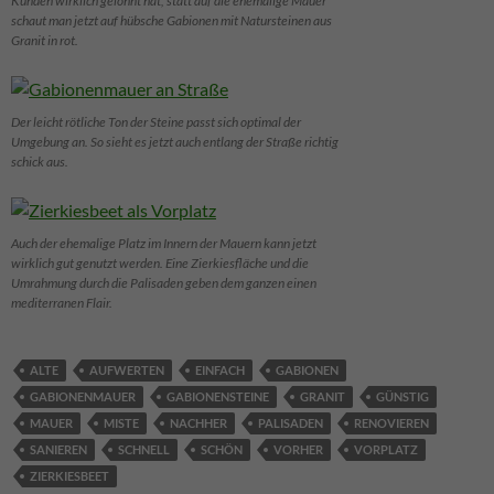
Kunden wirklich gelohnt hat, statt auf die ehemalige Mauer
schaut man jetzt auf hübsche Gabionen mit Natursteinen aus
Granit in rot.
Der leicht rötliche Ton der Steine passt sich optimal der
Umgebung an. So sieht es jetzt auch entlang der Straße richtig
schick aus.
Auch der ehemalige Platz im Innern der Mauern kann jetzt
wirklich gut genutzt werden. Eine Zierkiesfläche und die
Umrahmung durch die Palisaden geben dem ganzen einen
mediterranen Flair.
ALTE
AUFWERTEN
EINFACH
GABIONEN
GABIONENMAUER
GABIONENSTEINE
GRANIT
GÜNSTIG
MAUER
MISTE
NACHHER
PALISADEN
RENOVIEREN
SANIEREN
SCHNELL
SCHÖN
VORHER
VORPLATZ
ZIERKIESBEET