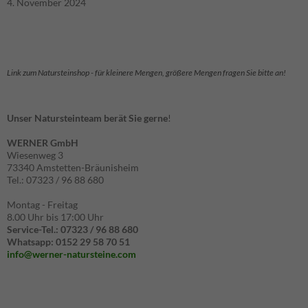
4. November 2024
indem sie
schauen,
wie die Seite
genutzt wird.
Link zum Natursteinshop - für kleinere Mengen, größere Mengen fragen Sie bitte an!
Experience
Erfahrungen
Unser Natursteinteam berät Sie gerne
!
- werden
aktuell nicht
WERNER GmbH
ausgewertet.
Wiesenweg 3
73340 Amstetten-Bräunisheim
Tel.: 07323 / 96 88 680
Marketing
Marketing-
Montag - Freitag
8.00 Uhr bis 17:00 Uhr
Cookies -
Service-Tel.: 07323 / 96 88 680
werden
Whatsapp: 0152 29 58 70 51
aktuell nicht
info@werner-natursteine.com
ausgewertet.