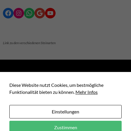
Facebook
Instagram
WhatsApp
Google
YouTube
Link zu den verschiedenen Steinarten
Suchen
nach:
Diese Website nutzt Cookies, um bestmögliche
Funktionalität bieten zu können.
Mehr Infos
ARCHIV BEITRÄGE
Archiv
Einstellungen
Beiträge
Zustimmen