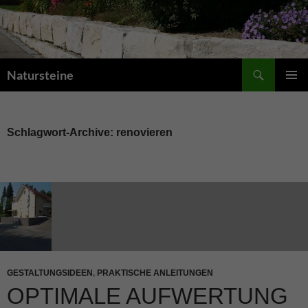
Suchen
Natursteine
ZUM
PRIMÄR
INHALT
MENÜ
SPRINGEN
Schlagwort-Archive: renovieren
GESTALTUNGSIDEEN
,
PRAKTISCHE ANLEITUNGEN
OPTIMALE AUFWERTUNG