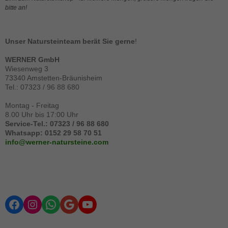
bitte an!
Unser Natursteinteam berät Sie gerne
!
Notwendig
Diese
WERNER GmbH
Cookies
Wiesenweg 3
sind
73340 Amstetten-Bräunisheim
notwendig
Tel.: 07323 / 96 88 680
für die
Seite.
Montag - Freitag
8.00 Uhr bis 17:00 Uhr
Service-Tel.: 07323 / 96 88 680
Whatsapp: 0152 29 58 70 51
Statistik
info@werner-natursteine.com
Diese
Cookies
helfen der
Funktionaliät
und Struktur
der Seite,
indem sie
Facebook
Instagram
WhatsApp
Google
YouTube
schauen,
wie die Seite