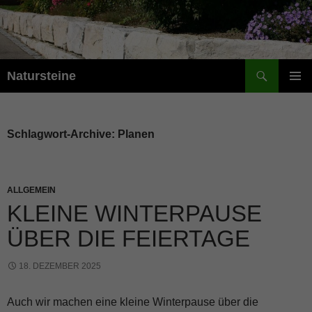
Suchen
Natursteine
ZUM
PRIMÄR
INHALT
MENÜ
SPRINGEN
Schlagwort-Archive: Planen
ALLGEMEIN
KLEINE WINTERPAUSE
ÜBER DIE FEIERTAGE
18. DEZEMBER 2025
Auch wir machen eine kleine Winterpause über die